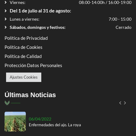
Viernes:
08:00-14:00h / 16:00-19:00
Del 1 de julio al 31 de agosto:
Lunes a viernes:
7:00 - 15:00
Sábados, domingos y festivos:
Cerrado
Política de Privacidad
07/01/2022
El tratamiento de invierno en Almendro, un sano comienzo
Política de Cookies
para su cultivo
Política de Calidad
Protección Datos Personales
16/12/2021
Ensayo de abonado en cereal: Trigo de regadío 2021
Ajustes Cookies
16/11/2022
Últimas Noticias
Ensayo de abonado en cereal: Trigo de regadío 2022
06/04/2022
Enfermedades del ajo. La roya