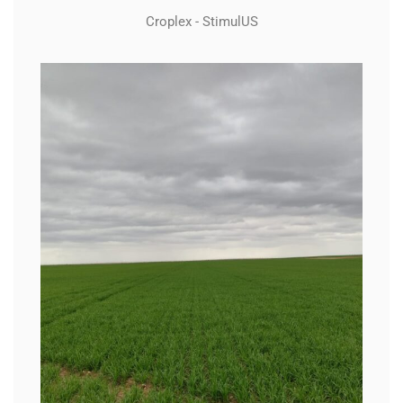
Croplex - StimulUS